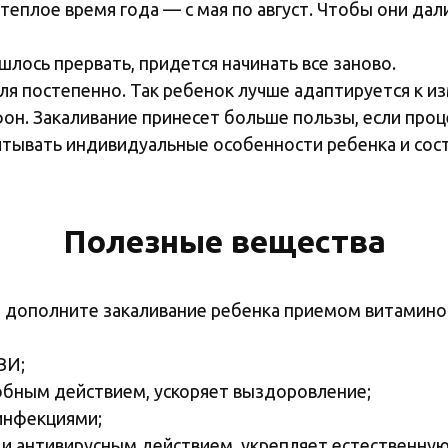
еплое время года — с мая по август. Чтобы они дал
лось прервать, придется начинать все заново.
я постепенно. Так ребенок лучше адаптируется к из
. Закаливание принесет больше пользы, если проц
тывать индивидуальные особенности ребенка и состо
Полезные вещества
 дополните закаливание ребенка приемом витамино
ВИ;
обным действием, ускоряет выздоровление;
инфекциями;
и антивирусным действием, укрепляет естественную