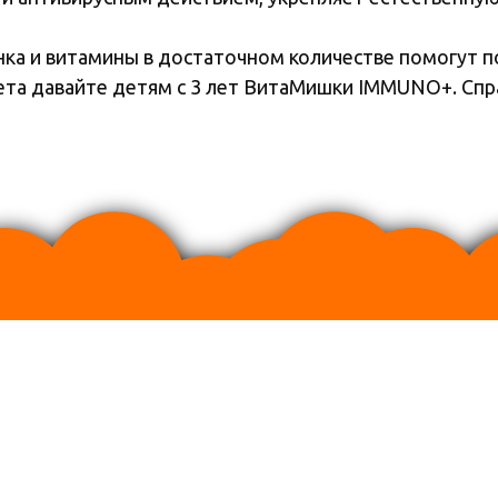
нка и витамины в достаточном количестве помогут 
тета давайте детям с 3 лет ВитаМишки IMMUNO+. Сп
ртом качества фармацевтического производства GMP.