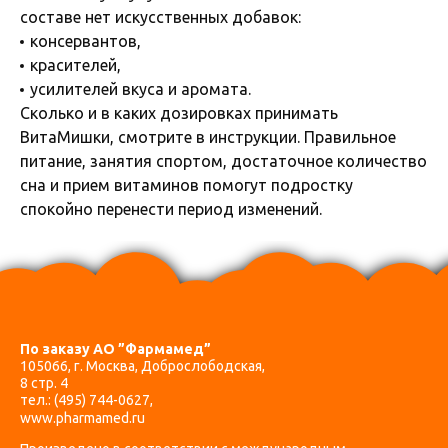
составе нет искусственных добавок:
консервантов,
красителей,
усилителей вкуса и аромата.
Сколько и в каких дозировках принимать
ВитаМишки, смотрите в инструкции. Правильное
питание, занятия спортом, достаточное количество
сна и прием витаминов помогут подростку
спокойно перенести период изменений.
По заказу АО ”Фармамед”
105066, г. Москва, Доброслободская,
8 стр. 4
тел.:
(495) 744-0627
,
www.pharmamed.ru