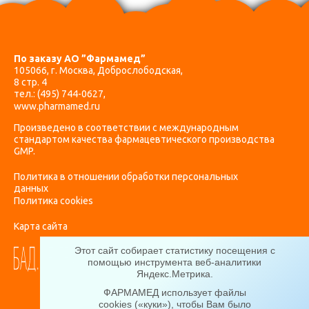
По заказу АО ”Фармамед”
105066, г. Москва, Доброслободская,
8 стр. 4
тел.:
(495) 744-0627
,
www.pharmamed.ru
Произведено в соответствии с международным
стандартом качества фармацевтического производства
GMP.
Политика в отношении обработки персональных
данных
Политика cookies
Карта сайта
Этот сайт собирает статистику посещения с
помощью инструмента веб-аналитики
Яндекс.Метрика
.
ФАРМАМЕД использует файлы
cookies («куки»), чтобы Вам было