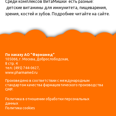
Среди комплексов ВитаМишки есть разные:
детские витамины для иммунитета, пищеварения,
зрения, костей и зубов. Подробнее читайте на сайте.
По заказу АО ”Фармамед”
105066, г. Москва, Доброслободская,
8 стр. 4
тел.:
(495) 744-0627
,
www.pharmamed.ru
Произведено в соответствии с международным
стандартом качества фармацевтического производства
GMP.
Политика в отношении обработки персональных
данных
Политика cookies