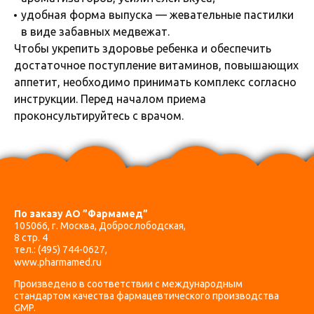
удобная форма выпуска — жевательные пастилки
в виде забавных медвежат.
Чтобы укрепить здоровье ребенка и обеспечить
достаточное поступление витаминов, повышающих
аппетит, необходимо принимать комплекс согласно
инструкции. Перед началом приема
проконсультируйтесь с врачом.
По заказу АО ”Фармамед”
105066, г. Москва, Доброслободская,
8 стр. 4
тел.:
(495) 744-0627
,
www.pharmamed.ru
Произведено в соответствии с международным
стандартом качества фармацевтического производства
GMP.