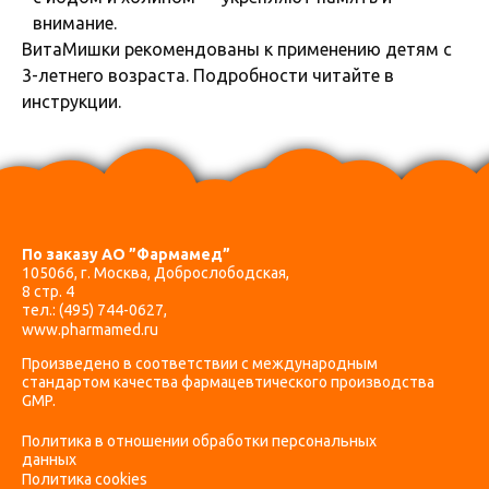
внимание.
ВитаМишки рекомендованы к применению детям с
3-летнего возраста. Подробности читайте в
инструкции.
По заказу АО ”Фармамед”
105066, г. Москва, Доброслободская,
8 стр. 4
тел.:
(495) 744-0627
,
www.pharmamed.ru
Произведено в соответствии с международным
стандартом качества фармацевтического производства
GMP.
Политика в отношении обработки персональных
данных
Политика cookies