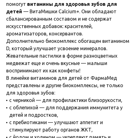
помогут
витамины для здоровья зубов для
детей
— ВитаМишки Calcium+. Они обладают
сбалансированным составом и не содержат
искусственных добавок: красителей,
ароматизаторов, консервантов.
Дополнительно биокомплекс обогащен витамином
D, который улучшает усвоение минералов.
Жевательные пастилки в форме разноцветных
медвежат еще и очень вкусные — малыши
воспринимают их как конфеты!
В линейке витаминов для детей от ФармаМед
представлены и другие биокомплексы, не только
для здоровья зубов:
с черникой — для профилактики близорукости,
с облепихой — для поддержания иммунитета у
детей и подростков,
с пребиотиками — улучшают аппетит и
стимулируют работу органов ЖКТ,
с йодом и холином — укрепляют память и