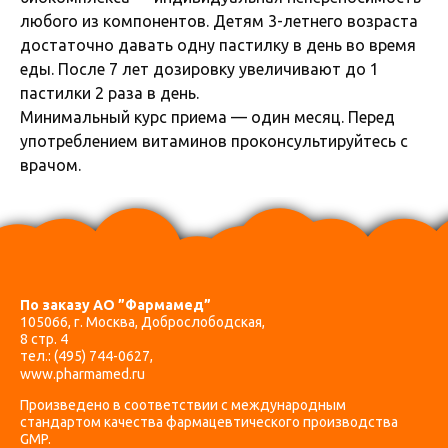
любого из компонентов. Детям 3-летнего возраста
достаточно давать одну пастилку в день во время
еды. После 7 лет дозировку увеличивают до 1
пастилки 2 раза в день.
Минимальный курс приема — один месяц. Перед
употреблением витаминов проконсультируйтесь с
врачом.
По заказу АО ”Фармамед”
105066, г. Москва, Доброслободская,
8 стр. 4
тел.:
(495) 744-0627
,
www.pharmamed.ru
Произведено в соответствии с международным
стандартом качества фармацевтического производства
GMP.