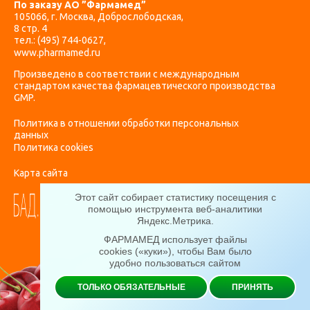
По заказу АО ”Фармамед”
105066, г. Москва, Доброслободская,
8 стр. 4
тел.:
(495) 744-0627
,
www.pharmamed.ru
Произведено в соответствии с международным
стандартом качества фармацевтического производства
GMP.
Политика в отношении обработки персональных
данных
Политика cookies
Карта сайта
Этот сайт собирает статистику посещения с
помощью инструмента веб-аналитики
Яндекс.Метрика
.
ФАРМАМЕД использует файлы
cookies («куки»), чтобы Вам было
удобно пользоваться сайтом
ТОЛЬКО ОБЯЗАТЕЛЬНЫЕ
ПРИНЯТЬ