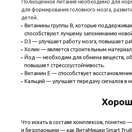
Полноценное
питание
необходимо
для
нор
для
формирования
головного
мозга
,
развит
детей
.
Витамины группы B, которые поддерживаю
способствуют лучшему запоминанию новой 
D3 — улучшает работу мозга, повышает ра
Холин — является строительным материало
Йод — необходим для обмена веществ, об
повышает стрессоустойчивость.
Витамин E — способствует восстановлению
Кальций — улучшает передачу сигналов в м
Хорош
Что искать в составе комплексов, понятно
и безопасными — как ВитаМишки Smart Fruit