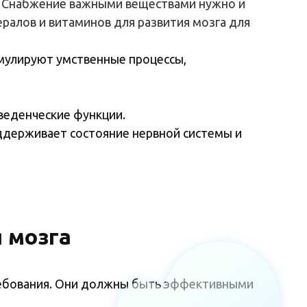
Снабжение
важными
веществами
нужно
и
ералов
и
витаминов
для
развития
мозга
для
мулируют умственные процессы,
веденческие функции.
ддерживает состояние нервной системы и
 мозга
 требования. Они должны быть эффективными