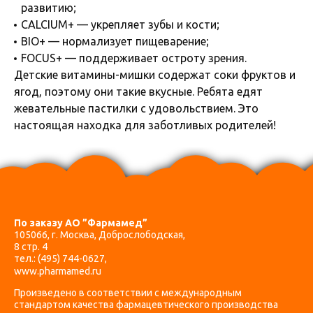
развитию;
CALCIUM+ — укрепляет зубы и кости;
BIO+ — нормализует пищеварение;
FOCUS+ — поддерживает остроту зрения.
Детские витамины-мишки содержат соки фруктов и
ягод, поэтому они такие вкусные. Ребята едят
жевательные пастилки с удовольствием. Это
настоящая находка для заботливых родителей!
По заказу АО ”Фармамед”
105066, г. Москва, Доброслободская,
8 стр. 4
тел.:
(495) 744-0627
,
www.pharmamed.ru
Произведено в соответствии с международным
стандартом качества фармацевтического производства