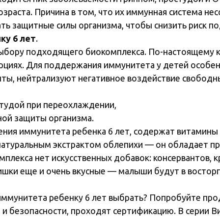
раста. Причина в том, что их иммунная система не
ть защитные силы организма, чтобы снизить риск п
ку 6 лет
.
выбору подходящего биокомплекса. По-настоящему 
рциях. Для поддержания иммунитета у детей особен
ты, нейтрализуют негативное воздействие свободн
студой при переохлаждении,
ной защиты организма.
ления иммунитета ребенка 6 лет, содержат витами
натуральным экстрактом облепихи — он обладает п
плекса нет искусственных добавок: консервантов, к
ишки еще и очень вкусные — малыши будут в востор
я иммунитета ребенку 6 лет выбрать? Попробуйте п
а и безопасности, проходят сертификацию. В серии