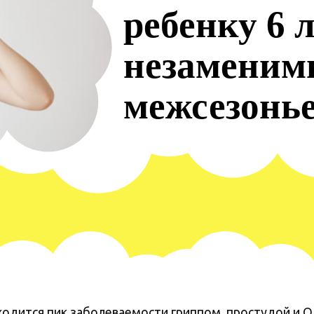
ребенку 6 
незаменим
межсезонье
иходится пик заболеваемости гриппом, простудой и