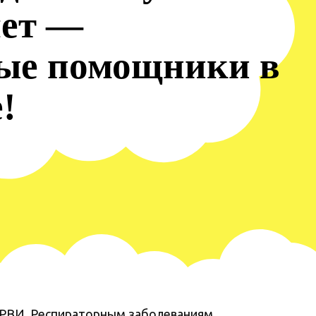
лет —
ые помощники в
!
 ОРВИ. Респираторным заболеваниям