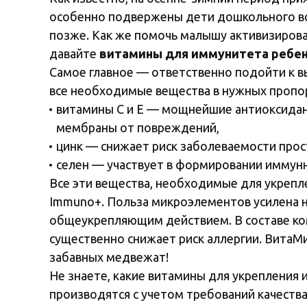
особенно подвержены дети дошкольного воз
позже. Как же помочь малышу активизирова
давайте
витамины для иммунитета ребен
Самое главное — ответственно подойти к 
все необходимые вещества в нужных пропо
витамины С и Е — мощнейшие антиоксидан
мембраны от повреждений,
цинк — снижает риск заболеваемости про
селен — участвует в формировании иммун
Все эти вещества, необходимые для укреп
Immuno+. Польза микроэлементов усилена 
общеукрепляющим действием. В составе ком
существенно снижает риск аллергии. ВитаМ
забавных медвежат!
Не знаете, какие витамины для укреплени
производятся с учетом требований качеств