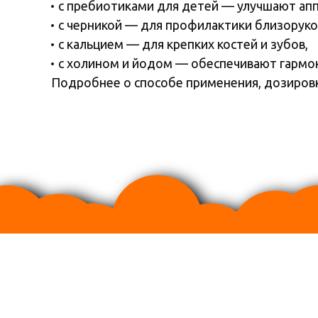
с пребиотиками для детей — улучшают ап
с черникой — для профилактики близоруко
с кальцием — для крепких костей и зубов,
с холином и йодом — обеспечивают гармо
Подробнее о способе применения, дозировк