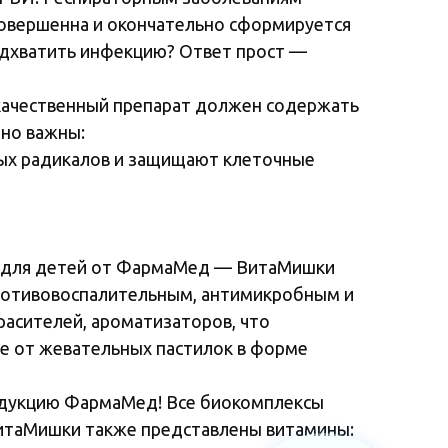
совершенна и окончательно сформируется
одхватить инфекцию? Ответ прост —
качественный препарат должен содержать
но важны:
ых радикалов и защищают клеточные
ны для детей от ФармаМед — ВитаМишки
ротивовоспалительным, антимикробным и
расителей, ароматизаторов, что
ге от жевательных пастилок в форме
родукцию ФармаМед! Все биокомплексы
 ВитаМишки также представлены витамины: