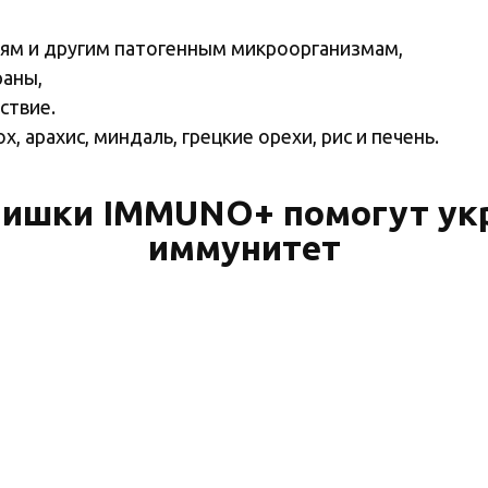
иям и другим патогенным микроорганизмам,
раны,
ствие.
х, арахис, миндаль, грецкие орехи, рис и печень.
ишки IMMUNO+ помогут ук
иммунитет
ины для укрепления иммунитета у детей не удается
в. Для профилактики простудных заболеваний и по
O+.
рвантов, красителей, усилителей вкуса и аромата,