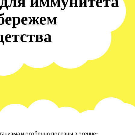
для иммунитета
 бережем
детства
анизма и особенно полезны в осенне-