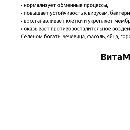
нормализует обменные процессы,
повышает устойчивость к вирусам, бактер
восстанавливает клетки и укрепляет мемб
оказывает противовоспалительное воздей
Селеном богаты чечевица, фасоль, яйца, горо
ВитаМ
К сожалению, в нужной дозировке все витам
дополнительный источник полезных вещест
советуют использовать ВитаМишки IMMUN
Главные преимущества биокомплекса:
сбалансированный состав,
отсутствие искусственных добавок — консе