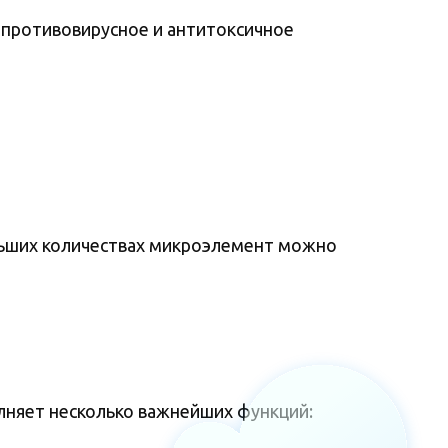
к противовирусное и антитоксичное
ольших количествах микроэлемент можно
лняет несколько важнейших функций: