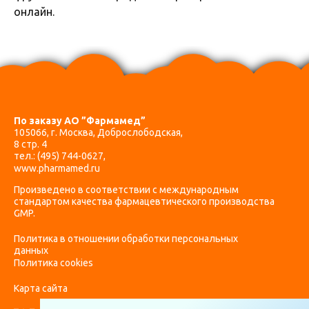
онлайн.
По заказу АО ”Фармамед”
105066, г. Москва, Доброслободская,
8 стр. 4
тел.:
(495) 744-0627
,
www.pharmamed.ru
Произведено в соответствии с международным
стандартом качества фармацевтического производства
GMP.
Политика в отношении обработки персональных
данных
Политика cookies
Карта сайта