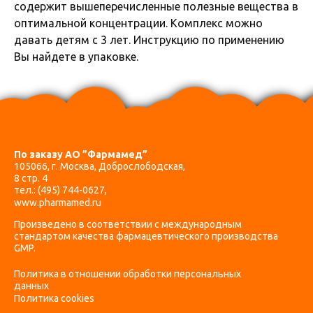
содержит вышеперечисленные полезные вещества в
оптимальной концентрации. Комплекс можно
давать детям с 3 лет. Инструкцию по применению
Вы найдете в упаковке.
По заказу АО ”Фармамед”
105066, г. Москва, Доброслободская,
8 стр. 4
тел.:
(495) 744-0627
,
www.pharmamed.ru
Произведено в соответствии с международным
стандартом качества фармацевтического производства
GMP.
Политика в отношении обработки персональных
данных
Политика cookies