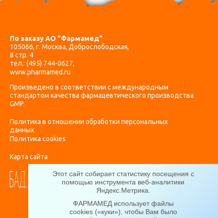
По заказу АО ”Фармамед”
105066, г. Москва, Доброслободская,
8 стр. 4
тел.:
(495) 744-0627
,
www.pharmamed.ru
Произведено в соответствии с международным
стандартом качества фармацевтического производства
GMP.
Политика в отношении обработки персональных
данных
Политика cookies
Карта сайта
Этот сайт собирает статистику посещения с
помощью инструмента веб-аналитики
Яндекс.Метрика
.
ФАРМАМЕД использует файлы
cookies («куки»), чтобы Вам было