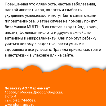
Повышенная утомляемость, частые заболевания,
плохой аппетит и сон, вялость и слабость,
ухудшение успеваемости могут быть симптомами
гиповитаминоза. В этом случае на помощь придут
ВитаМишки MULTI+. В их состав входят йод, холин,
инозит, фолиевая кислота и другие важнейшие
витамины и микроэлементы. Они помогут ребенку
учиться новому с радостью, расти умным и
здоровым и все успевать. Правила приема смотрите
в инструкции в упаковке или на сайте.
По заказу АО ”Фармамед”
105066, г. Москва, Доброслободская,
8 стр. 4
тел.:
(495) 744-0627
,
www.pharmamed.ru