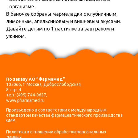
организме.
В баночке собраны мармеладки с клубничным,
лимонным, апельсиновым и вишневым вкусами.
Давайте детям по 1 пастилке за завтраком и
ужином.
По заказу АО ”Фармамед”
105066, г. Москва, Доброслободская,
8 стр. 4
тел.:
(495) 744-0627
,
www.pharmamed.ru
Произведено в соответствии с международным
стандартом качества фармацевтического производства
GMP.
Политика в отношении обработки персональных
данных