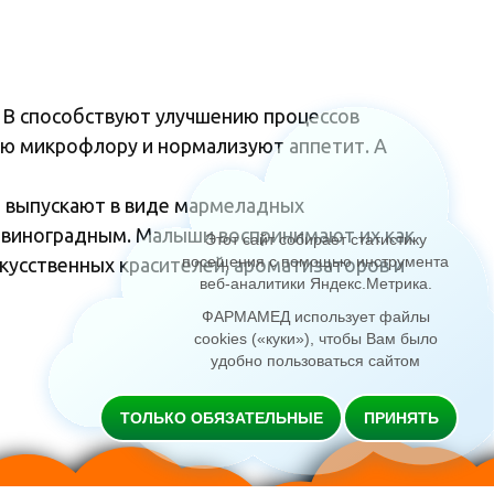
ы В способствуют улучшению процессов
ую микрофлору и нормализуют аппетит. А
и выпускают в виде мармеладных
 виноградным. Малыши воспринимают их как
Этот сайт собирает статистику
посещения с помощью инструмента
кусственных красителей, ароматизаторов и
веб-аналитики Яндекс.Метрика
.
ФАРМАМЕД использует файлы
cookies («куки»), чтобы Вам было
удобно пользоваться сайтом
ТОЛЬКО ОБЯЗАТЕЛЬНЫЕ
ПРИНЯТЬ