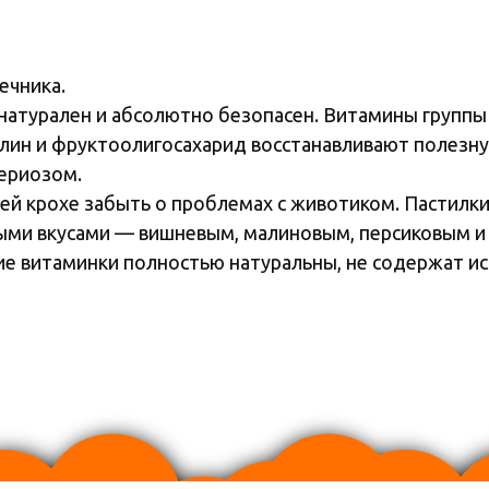
ечника.
 натурален и абсолютно безопасен. Витамины групп
улин и фруктоолигосахарид восстанавливают полезн
ериозом.
й крохе забыть о проблемах с животиком. Пастилк
ми вкусами — вишневым, малиновым, персиковым и
ие витаминки полностью натуральны, не содержат ис