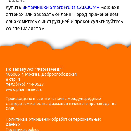
баланс.
Купить
ВитаМишки Smart Fruits CALCIUM+
можно в
аптеках или заказать онлайн. Перед применением
ознакомьтесь с инструкцией и проконсультируйтесь
со специалистом.
По заказу АО ”Фармамед”
105066, г. Москва, Доброслободская,
8 стр. 4
тел.:
(495) 744-0627
,
www.pharmamed.ru
Произведено в соответствии с международным
стандартом качества фармацевтического производства
GMP.
Политика в отношении обработки персональных
данных
Политика cookies