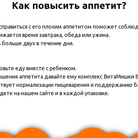
Как повысить аппетит?
, справиться с его плохим аппетитом поможет соблю
жается время завтрака, обеда или ужина.
 больше двух в течение дня.
овьте еду вместе с ребенком.
вышения аппетита давайте ему комплекс ВитаМишки B
ствует нормализации пищеварения и поддержанию б
дете на нашем сайте и в каждой упаковке.