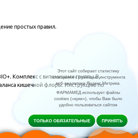
дение простых правил.
Этот сайт собирает статистику
IO+. Комплекс с витаминами группы В,
посещения с помощью инструмента
веб-аналитики Яндекс.Метрика
.
аланса кишечной флоры. Инструкцию по
ФАРМАМЕД использует файлы
cookies («куки»), чтобы Вам было
удобно пользоваться сайтом
ТОЛЬКО ОБЯЗАТЕЛЬНЫЕ
ПРИНЯТЬ