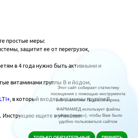
ите простые меры:
стемы, защитит ее от перегрузок,
детям в 4 года нужно быть активными и
атые витаминами группы В и йодом,
Этот сайт собирает статистику
посещения с помощью инструмента
LTI+
, в который входят витамины группы В,
веб-аналитики Яндекс.Метрика
.
ФАРМАМЕД использует файлы
. Инструкцию ищите в упаковке.
cookies («куки»), чтобы Вам было
удобно пользоваться сайтом
ТОЛЬКО ОБЯЗАТЕЛЬНЫЕ
ПРИНЯТЬ