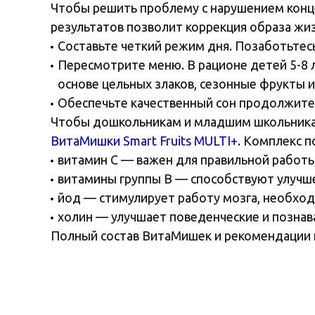
Чтобы решить проблему с нарушением конц
результатов позволит коррекция образа жиз
Составьте четкий режим дня. Позаботьтесь
Пересмотрите меню. В рационе детей 5-8 
основе цельных злаков, сезонные фрукты и
Обеспечьте качественный сон продолжител
Чтобы дошкольникам и младшим школьникам
ВитаМишки Smart Fruits MULTI+
. Комплекс п
витамин С — важен для правильной работы
витамины группы B — способствуют улучш
йод — стимулирует работу мозга, необход
холин — улучшает поведенческие и познав
Полный состав ВитаМишек и рекомендации по