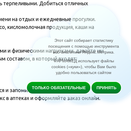
ь терпеливыми. Добиться отличных
мени на отдых и ежедневные прогулки.
со, кисломолочная продукция, каши на
Этот сайт собирает статистику
посещения с помощью инструмента
и и физическими нагрузками, давайте им
веб-аналитики Яндекс.Метрика
.
ым составом, в который входят:
ФАРМАМЕД использует файлы
cookies («куки»), чтобы Вам было
удобно пользоваться сайтом
ТОЛЬКО ОБЯЗАТЕЛЬНЫЕ
ПРИНЯТЬ
я и запоминать новое.
с в аптеках и оформляйте заказ онлайн.