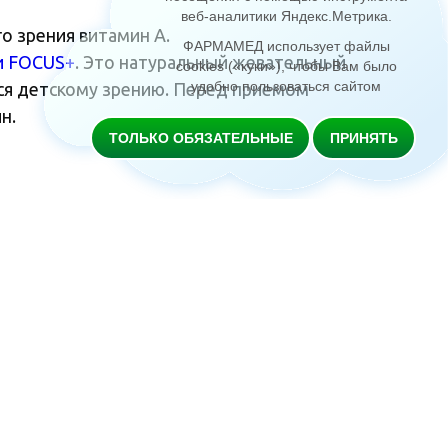
веб-аналитики Яндекс.Метрика
.
о зрения витамин А.
ФАРМАМЕД использует файлы
и FOCUS
+
. Это натуральный жевательный
cookies («куки»), чтобы Вам было
удобно пользоваться сайтом
ься детскому зрению. Перед приемом
н.
ТОЛЬКО ОБЯЗАТЕЛЬНЫЕ
ПРИНЯТЬ