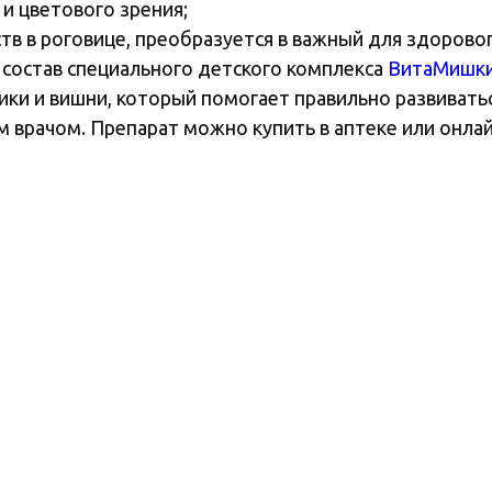
и цветового зрения;
в в роговице, преобразуется в важный для здоровог
состав специального детского комплекса
ВитаМишк
ники и вишни, который помогает правильно развиват
м врачом. Препарат можно купить в аптеке или онлай
ртом качества фармацевтического производства GMP.