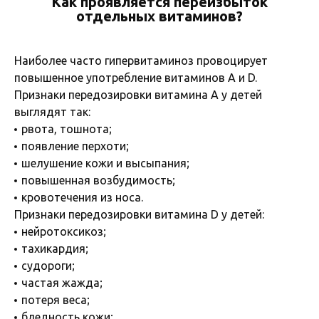
Как проявляется переизбыток
отдельных витаминов?
Наиболее часто гипервитаминоз провоцирует
повышенное употребление витаминов А и D.
Признаки передозировки витамина А у детей
выглядят так:
рвота, тошнота;
появление перхоти;
шелушение кожи и высыпания;
повышенная возбудимость;
кровотечения из носа.
Признаки передозировки витамина D у детей:
нейротоксикоз;
тахикардия;
судороги;
частая жажда;
потеря веса;
бледность кожи;