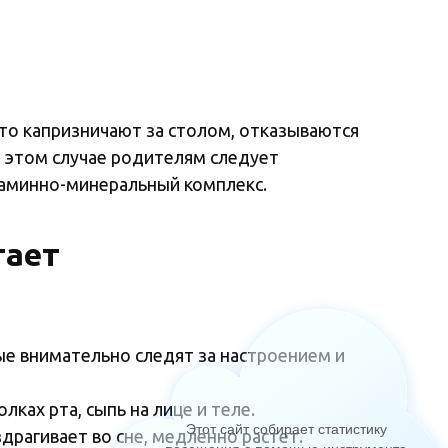
то капризничают за столом, отказываются
В этом случае родителям следует
таминно-минеральный комплекс.
тает
ые внимательно следят за настроением и
ках рта, сыпь на лице и теле.
Этот сайт собирает статистику
здрагивает во сне, медленно растет.