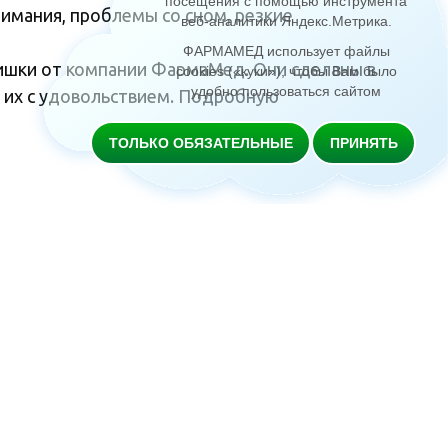
посещения с помощью инструмента
имания, проблемы со сном, резкие
веб-аналитики Яндекс.Метрика
.
ФАРМАМЕД использует файлы
шки от компании ФармаМед. Они сделаны в
cookies («куки»), чтобы Вам было
удобно пользоваться сайтом
 их с удовольствием. Подробную
ТОЛЬКО ОБЯЗАТЕЛЬНЫЕ
ПРИНЯТЬ