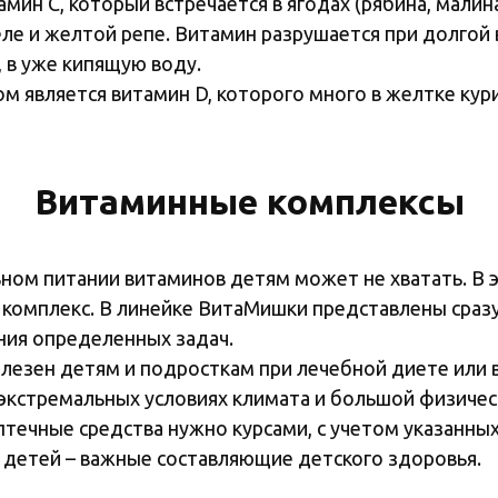
ин C, который встречается в ягодах (рябина, малина
веле и желтой репе. Витамин разрушается при долго
, в уже кипящую воду.
 является витамин D, которого много в желтке кур
Витаминные комплексы
ном питании витаминов детям может не хватать. В э
омплекс. В линейке ВитаМишки представлены сразу 
ния определенных задач.
езен детям и подросткам при лечебной диете или ве
экстремальных условиях климата и большой физическ
течные средства нужно курсами, с учетом указанных
 детей – важные составляющие детского здоровья.