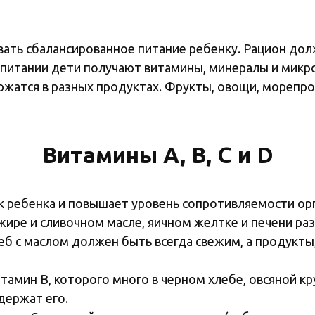
вать сбалансированное питание ребенку. Рацион до
м питании дети получают витамины, минералы и мик
жатся в разных продуктах. Фрукты, овощи, морепр
Витамины A, B, C и D
 ребенка и повышает уровень сопротивляемости орг
ире и сливочном масле, яичном желтке и печени ра
леб с маслом должен быть всегда свежим, а продукт
тамин B, которого много в черном хлебе, овсяной кр
держат его.