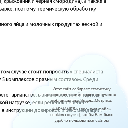
, крыжовник и черная смородина), а также в
й варке, поэтому термическую обработку
иного яйца и молочных продуктах весной и
том случае стоит попросить у специалиста
5 комплексов с разным составом. Среди
Этот сайт собирает статистику
гетарианстве, в зимне-весенний период, в
посещения с помощью инструмента
веб-аналитики Яндекс.Метрика
.
ой нагрузке, если ребенок перенес
ФАРМАМЕД использует файлы
 в инструкции дозировок и рекомендаций.
cookies («куки»), чтобы Вам было
удобно пользоваться сайтом