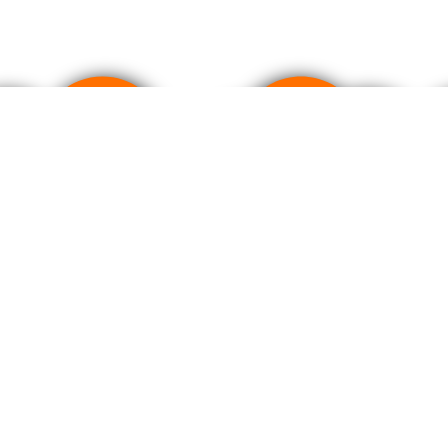
ртом качества фармацевтического производства GMP.
литика cookies