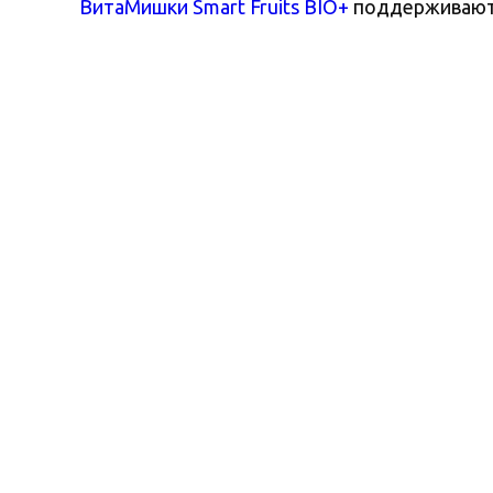
ВитаМишки Smart Fruits BIO+
поддерживают 
натуральных соков.
Произведено в соответствии с международным станда
Политика в отношении обработки персональных данных
По