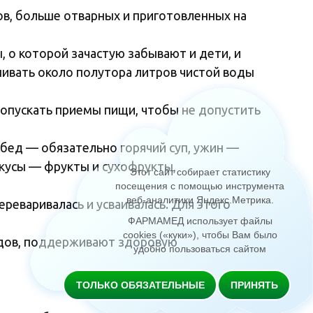
ов, больше отварных и приготовленных на
 о которой зачастую забывают и дети, и
ивать около полутора литров чистой воды
опускать приемы пищи, чтобы не допустить
бед — обязательно горячий суп, ужин —
екусы — фрукты и сухофрукты,
Этот сайт собирает статистику
посещения с помощью инструмента
веб-аналитики Яндекс.Метрика
.
еваривалась и усваивалась. Для этого
ФАРМАМЕД использует файлы
cookies («куки»), чтобы Вам было
одов, поддерживают здоровую
удобно пользоваться сайтом
ТОЛЬКО ОБЯЗАТЕЛЬНЫЕ
ПРИНЯТЬ