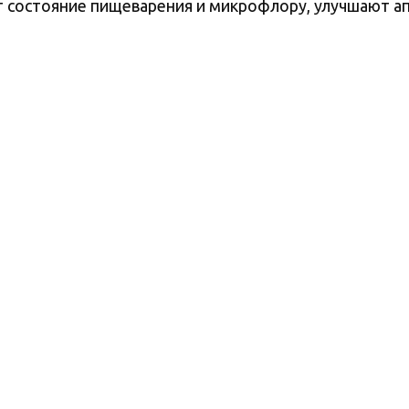
состояние пищеварения и микрофлору, улучшают апп
ртом качества фармацевтического производства GMP.
литика cookies