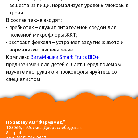
веществ из пищи, нормализует уровень глюкозы в
крови.
В состав также входят:
пребиотик – служит питательной средой для
полезной микрофлоры ЖКТ;
экстракт фенхеля – устраняет вздутие живота и
нормализует пищеварение.
Комплекс
ВитаМишки Smart Fruits BIO+
предназначен для детей с 3 лет. Перед приемом
изучите инструкцию и проконсультируйтесь со
специалистом.
По заказу АО ”Фармамед”
105066, г. Москва, Доброслободская,
8 стр. 4
тел.:
(495) 744-0627
,