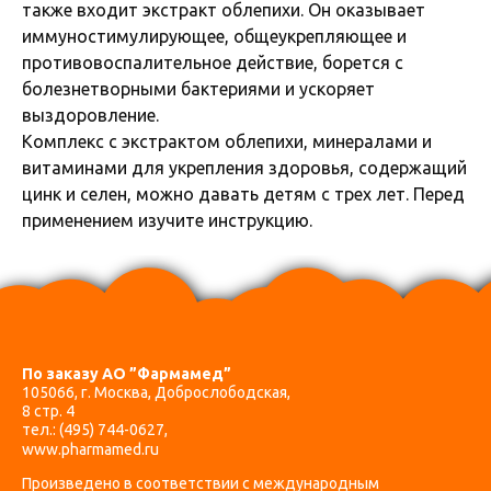
также входит экстракт облепихи. Он оказывает
иммуностимулирующее, общеукрепляющее и
противовоспалительное действие, борется с
болезнетворными бактериями и ускоряет
выздоровление.
Комплекс с экстрактом облепихи, минералами и
витаминами для укрепления здоровья, содержащий
цинк и селен, можно давать детям с трех лет. Перед
применением изучите инструкцию.
По заказу АО ”Фармамед”
105066, г. Москва, Доброслободская,
8 стр. 4
тел.:
(495) 744-0627
,
www.pharmamed.ru
Произведено в соответствии с международным