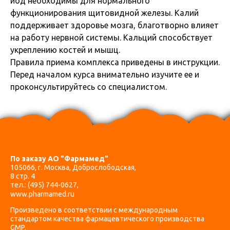
йод необходимы для нормального
функционирования щитовидной железы. Калий
поддерживает здоровье мозга, благотворно влияет
на работу нервной системы. Кальций способствует
укреплению костей и мышц.
Правила приема комплекса приведены в инструкции.
Перед началом курса внимательно изучите ее и
проконсультируйтесь со специалистом.
По заказу АО ”Фармамед”
105066, г. Москва, Доброслободская,
8 стр. 4
тел.:
(495) 744-0627
,
www.pharmamed.ru
Произведено в соответствии с международным
стандартом качества фармацевтического производства
GMP.