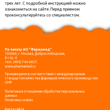
трех лет. С подробной инструкцией можно
ознакомиться на сайте. Перед приемом
проконсультируйтесь со специалистом.
По заказу АО ”Фармамед”
105066, г. Москва, Доброслободская,
8 стр. 4
тел.:
(495) 744-0627
,
www.pharmamed.ru
Произведено в соответствии с международным
стандартом качества фармацевтического производства
GMP.
Политика в отношении обработки персональных
данных
Политика cookies
Карта сайта