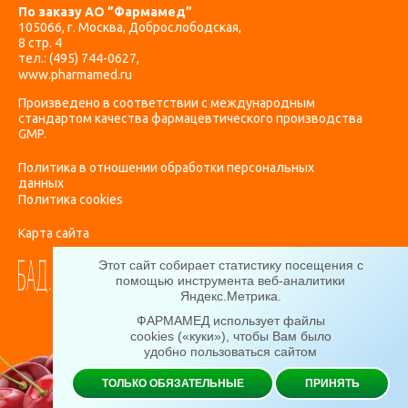
По заказу АО ”Фармамед”
105066, г. Москва, Доброслободская,
8 стр. 4
тел.:
(495) 744-0627
,
www.pharmamed.ru
Произведено в соответствии с международным
стандартом качества фармацевтического производства
GMP.
Политика в отношении обработки персональных
данных
Политика cookies
Карта сайта
Этот сайт собирает статистику посещения с
помощью инструмента веб-аналитики
Яндекс.Метрика
.
ФАРМАМЕД использует файлы
cookies («куки»), чтобы Вам было
удобно пользоваться сайтом
ТОЛЬКО ОБЯЗАТЕЛЬНЫЕ
ПРИНЯТЬ