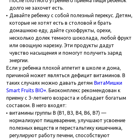
После плотного утреннего приема пищи ребенок
долго не захочет есть.
Давайте ребенку с собой полезный перекус. Детям,
которые не хотят есть в столовой и брать
домашнюю еду, дайте сухофрукты, орехи,
несколько долек темного шоколада, любой фрукт
или овощную нарезку. Эти продукты дадут
чувство насыщения и помогут получить заряд
энергии.
Если у ребенка плохой аппетит в школе и дома,
причиной может являться дефицит витаминов. В
таких случаях можно давать детям
ВитаМишки
Smart Fruits BIO+
. Биокомплекс рекомендован к
приему с 3-летнего возраста и обладает богатым
составом. В него входят:
витамины группы В (В1, В3, В4, В6, В7) —
нормализуют пищеварение, улучшают усвоение
полезных веществ и перистальтику кишечника,
регулируют работу печени, способствуют