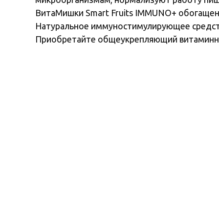
ВитаМишки Smart Fruits IMMUNO+ обогащен
Натуральное иммуностимулирующее средств
Приобретайте общеукрепляющий витаминный
Произведено в соответствии с международным станда