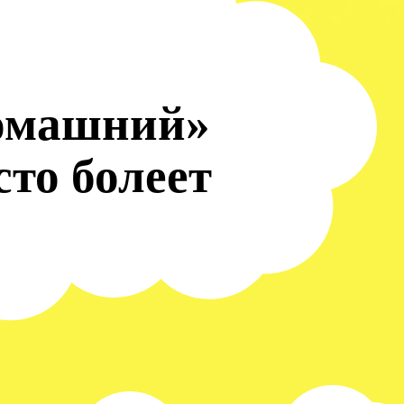
омашний»
сто болеет