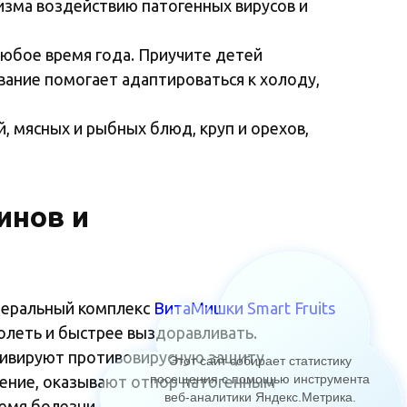
изма воздействию патогенных вирусов и
юбое время года. Приучите детей
вание помогает адаптироваться к холоду,
 мясных и рыбных блюд, круп и орехов,
инов и
неральный комплекс
ВитаМишки Smart Fruits
олеть и быстрее выздоравливать.
ктивируют противовирусную защиту
Этот сайт собирает статистику
посещения с помощью инструмента
ление, оказывают отпор патогенным
веб-аналитики Яндекс.Метрика
.
емя болезни.