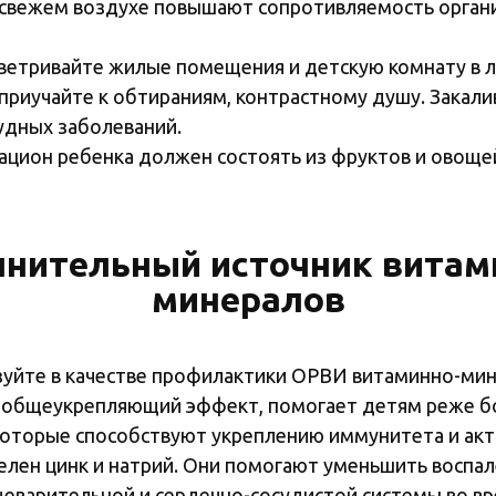
 свежем воздухе повышают сопротивляемость орган
етривайте жилые помещения и детскую комнату в л
приучайте к обтираниям, контрастному душу. Закали
удных заболеваний.
цион ребенка должен состоять из фруктов и овощей,
нительный источник витам
минералов
ьзуйте в качестве профилактики ОРВИ витаминно-ми
т общеукрепляющий эффект, помогает детям реже б
, которые способствуют укреплению иммунитета и а
елен цинк и натрий. Они помогают уменьшить воспа
еварительной и сердечно-сосудистой системы во вр