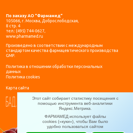
По заказу АО ”Фармамед”
105066, г. Москва, Доброслободская,
8 стр. 4
тел.:
(495) 744-0627
,
www.pharmamed.ru
Произведено в соответствии с международным
стандартом качества фармацевтического производства
GMP.
Политика в отношении обработки персональных
данных
Политика cookies
Карта сайта
Этот сайт собирает статистику посещения с
помощью инструмента веб-аналитики
Яндекс.Метрика
.
ФАРМАМЕД использует файлы
cookies («куки»), чтобы Вам было
удобно пользоваться сайтом