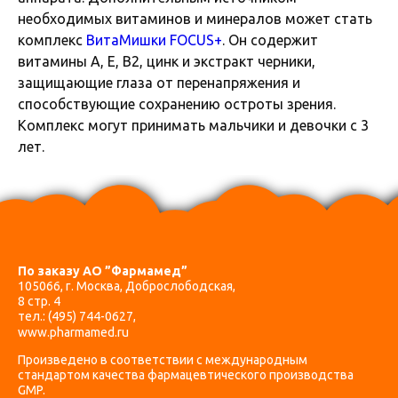
необходимых витаминов и минералов может стать
комплекс
ВитаМишки FOCUS+
. Он содержит
витамины А, Е, В2, цинк и экстракт черники,
защищающие глаза от перенапряжения и
способствующие сохранению остроты зрения.
Комплекс могут принимать мальчики и девочки с 3
лет.
По заказу АО ”Фармамед”
105066, г. Москва, Доброслободская,
8 стр. 4
тел.:
(495) 744-0627
,
www.pharmamed.ru
Произведено в соответствии с международным
стандартом качества фармацевтического производства
GMP.