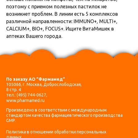
поэтому с приемом полезных пастилок не
возникнет проблем. В линии есть 5 комплексов
различной направленности: IMMUNO+, MULTI+,
CALCIUM+, BIO+, FOCUS+. Ищите ВитаМишек в
аптеках Вашего города.
По заказу АО ”Фармамед”
105066, г. Москва, Доброслободская,
8 стр. 4
тел.:
(495) 744-0627
,
www.pharmamed.ru
Произведено в соответствии с международным
стандартом качества фармацевтического производства
GMP.
Политика в отношении обработки персональных
данных