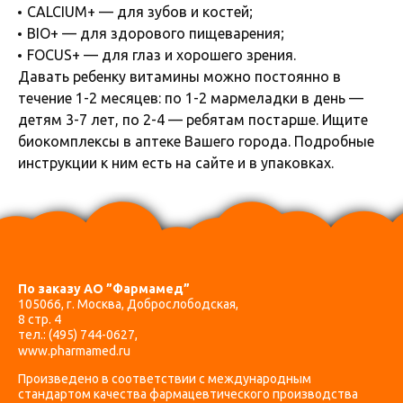
CALCIUM+ — для зубов и костей;
BIO+ — для здорового пищеварения;
FOCUS+ — для глаз и хорошего зрения.
Давать ребенку витамины можно постоянно в
течение 1-2 месяцев: по 1-2 мармеладки в день —
детям 3-7 лет, по 2-4 — ребятам постарше. Ищите
биокомплексы в аптеке Вашего города. Подробные
инструкции к ним есть на сайте и в упаковках.
По заказу АО ”Фармамед”
105066, г. Москва, Доброслободская,
8 стр. 4
тел.:
(495) 744-0627
,
www.pharmamed.ru
Произведено в соответствии с международным
стандартом качества фармацевтического производства