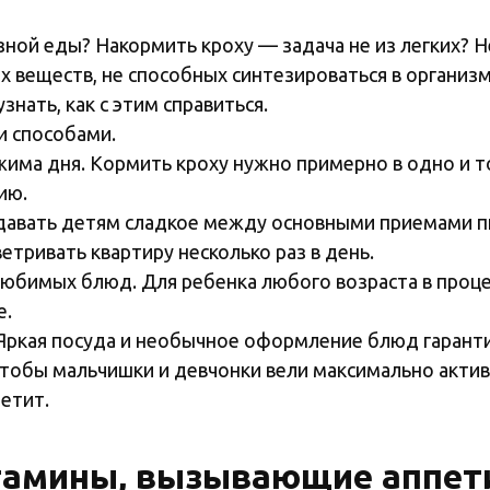
ной еды? Накормить кроху — задача не из легких? Не
 веществ, не способных синтезироваться в организ
знать, как с этим справиться.
и способами.
има дня. Кормить кроху нужно примерно в одно и т
ию.
е давать детям сладкое между основными приемами п
етривать квартиру несколько раз в день.
юбимых блюд. Для ребенка любого возраста в проце
е.
. Яркая посуда и необычное оформление блюд гарант
 чтобы мальчишки и девчонки вели максимально акти
етит.
амины, вызывающие аппети