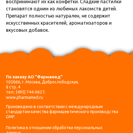
воспринимают их как конфетки. Сладкие пастилки
становятся одним из любимых лакомств детей.
Препарат полностью натурален, не содержит
искусственных красителей, ароматизаторов и
вкусовых добавок.
По заказу АО ”Фармамед”
105066, г. Москва, Доброслободская,
8 стр. 4
тел.:
(495) 744-0627
,
www.pharmamed.ru
Произведено в соответствии с международным
стандартом качества фармацевтического производства
GMP.
Политика в отношении обработки персональных
данных