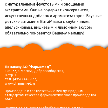
с натуральными фруктовыми и овощными
экстрактами. Они не содержат консервантов,
искусственных добавок и ароматизаторов. Вкусные
детские витамины ВитаМишки с клубничным,
апельсиновым, вишневым и лимонным вкусом
обязательно понравятся Вашему малышу!
По заказу АО ”Фармамед”
105066, г. Москва, Доброслободская,
8 стр. 4
тел.:
(495) 744-0627
,
www.pharmamed.ru
Произведено в соответствии с международным
стандартом качества фармацевтического производства
GMP.
Политика в отношении обработки персональных