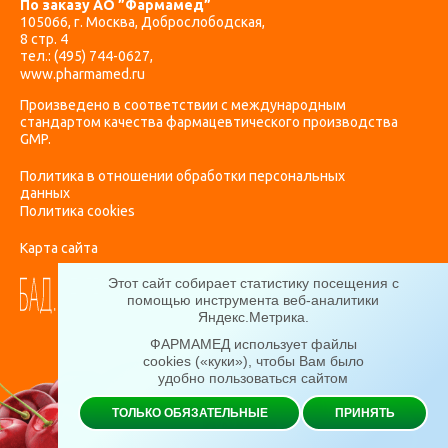
По заказу АО ”Фармамед”
105066, г. Москва, Доброслободская,
8 стр. 4
тел.:
(495) 744-0627
,
www.pharmamed.ru
Произведено в соответствии с международным
стандартом качества фармацевтического производства
GMP.
Политика в отношении обработки персональных
данных
Политика cookies
Карта сайта
Этот сайт собирает статистику посещения с
помощью инструмента веб-аналитики
Яндекс.Метрика
.
ФАРМАМЕД использует файлы
cookies («куки»), чтобы Вам было
удобно пользоваться сайтом
ТОЛЬКО ОБЯЗАТЕЛЬНЫЕ
ПРИНЯТЬ