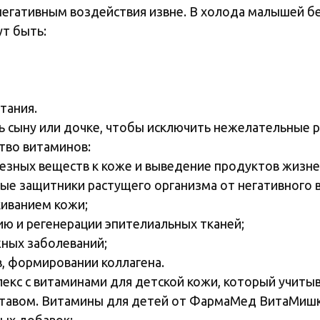
негативным воздействия извне. В холода малышей б
т быть:
тания.
ь сыну или дочке, чтобы исключить нежелательные р
тво витаминов:
езных веществ к коже и выведение продуктов жизне
ые защитники растущего организма от негативного 
киванием кожи;
ю и регенерации эпителиальных тканей;
жных заболеваний;
в, формировании коллагена.
кс с витаминами для детской кожи, который учитыв
тавом. Витамины для детей от ФармаМед ВитаМишки
ных добавок: