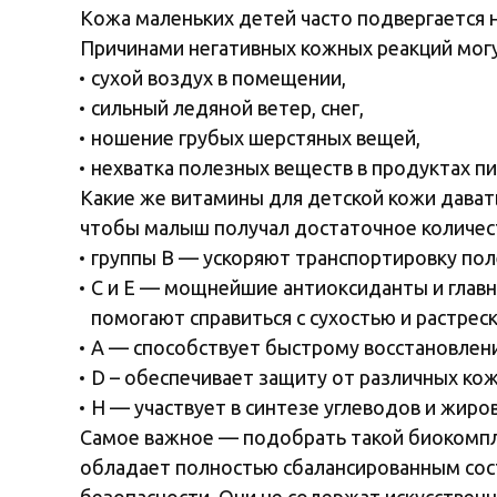
Кожа маленьких детей часто подвергается 
Причинами негативных кожных реакций могу
сухой воздух в помещении,
сильный ледяной ветер, снег,
ношение грубых шерстяных вещей,
нехватка полезных веществ в продуктах пи
Какие же витамины для детской кожи дават
чтобы малыш получал достаточное количес
группы В — ускоряют транспортировку пол
С и Е — мощнейшие антиоксиданты и главн
помогают справиться с сухостью и растрес
А — способствует быстрому восстановлени
D – обеспечивает защиту от различных ко
Н — участвует в синтезе углеводов и жиро
Самое важное — подобрать такой биокомпле
обладает полностью сбалансированным сос
безопасности. Они не содержат искусствен