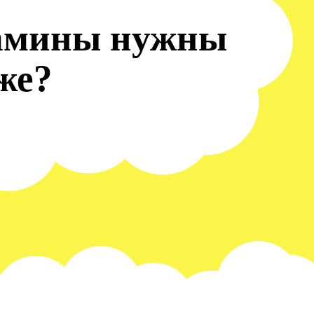
амины нужны
же?