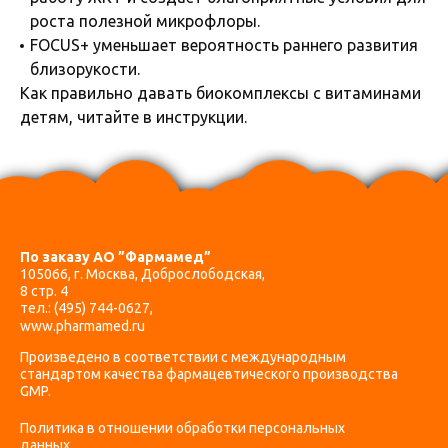
роста полезной микрофлоры.
FOCUS+ уменьшает вероятность раннего развития
близорукости.
Как правильно давать биокомплексы с витаминами
детям, читайте в инструкции.
По заказу АО ”Фармамед”
105066, г. Москва, Доброслободская,
8 стр. 4
тел.:
(495) 744-0627
,
www.pharmamed.ru
Произведено в соответствии с международным
стандартом качества фармацевтического производства
GMP.
Политика в отношении обработки персональных
данных