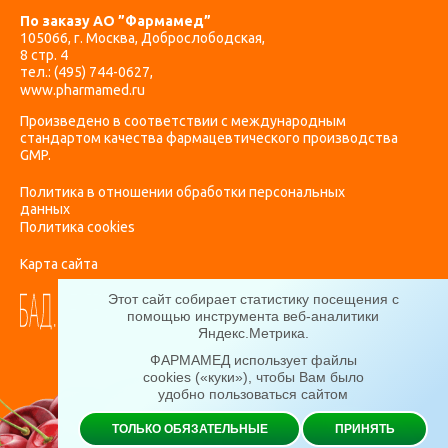
По заказу АО ”Фармамед”
105066, г. Москва, Доброслободская,
8 стр. 4
тел.:
(495) 744-0627
,
www.pharmamed.ru
Произведено в соответствии с международным
стандартом качества фармацевтического производства
GMP.
Политика в отношении обработки персональных
данных
Политика cookies
Карта сайта
Этот сайт собирает статистику посещения с
помощью инструмента веб-аналитики
Яндекс.Метрика
.
ФАРМАМЕД использует файлы
cookies («куки»), чтобы Вам было
удобно пользоваться сайтом
ТОЛЬКО ОБЯЗАТЕЛЬНЫЕ
ПРИНЯТЬ