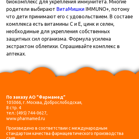
биокомплекс для укрепления иммунитета. Многие
родители выбирают
ВитаМишки
IMMUNO+, потому
что дети принимают его с удовольствием. В составе
комплекса есть витамины C и E, цинк и селен,
необходимые для укрепления собственных
защитных сил организма. Формула усилена
экстрактом облепихи. Спрашивайте комплекс в
аптеках.
По заказу АО ”Фармамед”
105066, г. Москва, Доброслободская,
8 стр. 4
тел.:
(495) 744-0627
,
www.pharmamed.ru
Произведено в соответствии с международным
стандартом качества фармацевтического производства
GMP.