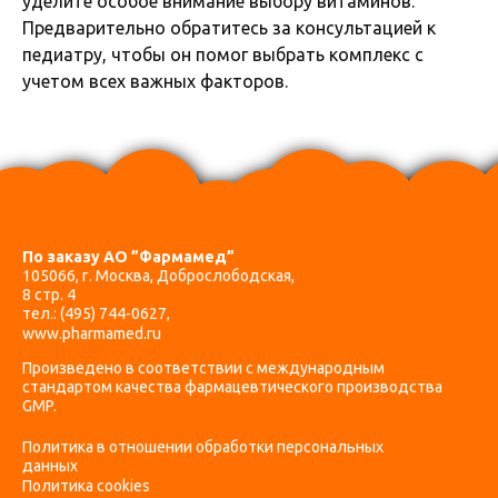
уделите особое внимание выбору витаминов.
Предварительно обратитесь за консультацией к
педиатру, чтобы он помог выбрать комплекс с
учетом всех важных факторов.
По заказу АО ”Фармамед”
105066, г. Москва, Доброслободская,
8 стр. 4
тел.:
(495) 744-0627
,
www.pharmamed.ru
Произведено в соответствии с международным
стандартом качества фармацевтического производства
GMP.
Политика в отношении обработки персональных
данных
Политика cookies