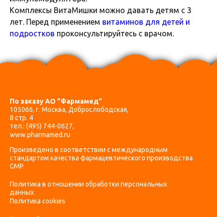
Комплексы ВитаМишки можно давать детям с 3
лет. Перед применением
витаминов для детей и
подростков
проконсультируйтесь с врачом.
По заказу АО ”Фармамед”
105066, г. Москва, Доброслободская,
8 стр. 4
тел.:
(495) 744-0627
,
www.pharmamed.ru
Произведено в соответствии с международным
стандартом качества фармацевтического производства
GMP.
Политика в отношении обработки персональных
данных
Политика cookies