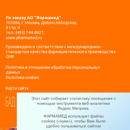
По заказу АО ”Фармамед”
105066, г. Москва, Доброслободская,
8 стр. 4
тел.:
(495) 744-0627
,
www.pharmamed.ru
Произведено в соответствии с международным
стандартом качества фармацевтического производства
GMP.
Политика в отношении обработки персональных
данных
Политика cookies
Карта сайта
Этот сайт собирает статистику посещения с
помощью инструмента веб-аналитики
Яндекс.Метрика
.
ФАРМАМЕД использует файлы
cookies («куки»), чтобы Вам было
удобно пользоваться сайтом