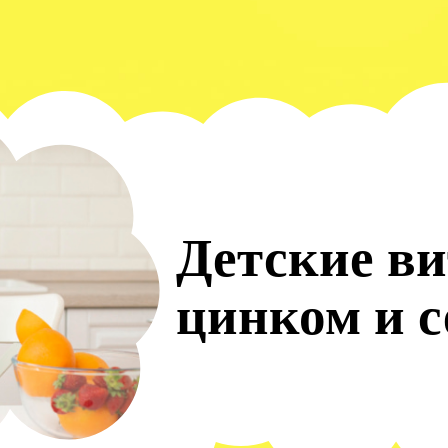
Детские в
цинком и 