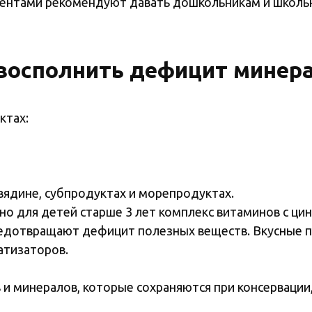
ментами рекомендуют давать дошкольникам и школьн
восполнить дефицит минер
ктах:
вядине, субпродуктах и морепродуктах.
но для детей старше 3 лет комплекс витаминов с ц
едотвращают дефицит полезных веществ. Вкусные п
атизаторов.
 и минералов, которые сохраняются при консервации