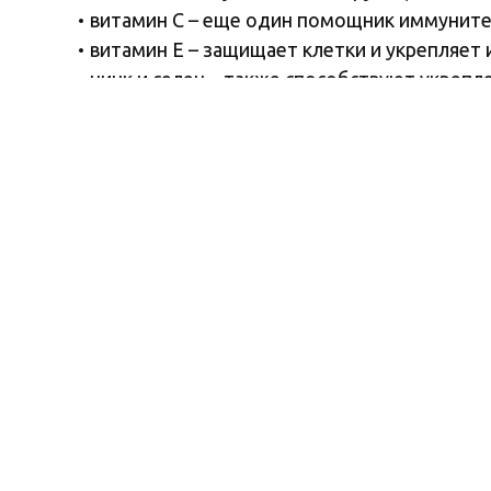
витамин С – еще один помощник иммунитет
витамин Е – защищает клетки и укрепляет
цинк и селен – также способствуют укреп
Ищите витаминно-минеральный комплекс в 
Произведено в соответствии с международным станда