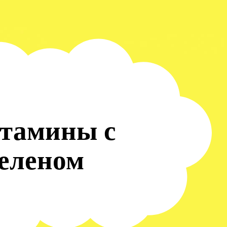
итамины с
селеном