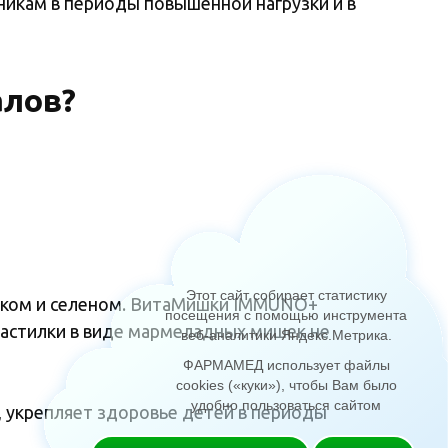
икам в периоды повышенной нагрузки и в
алов?
Этот сайт собирает статистику
инком и селеном. ВитаМишки IMMUNO+
посещения с помощью инструмента
астилки в виде мармеладных мишек не
веб-аналитики Яндекс.Метрика
.
ФАРМАМЕД использует файлы
cookies («куки»), чтобы Вам было
удобно пользоваться сайтом
, укрепляет здоровье детей в периоды