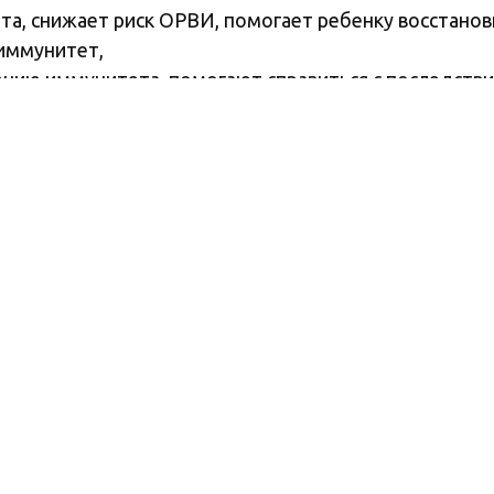
а, снижает риск ОРВИ, помогает ребенку восстанов
 иммунитет,
лению иммунитета, помогают справиться с последств
аптеках города. Перед применением проконсультиру
ртом качества фармацевтического производства GMP.